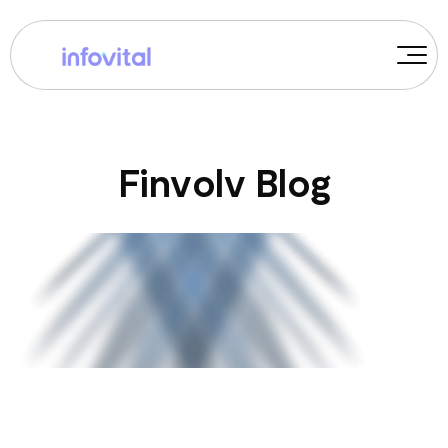
F
i
n
v
o
l
v
B
l
o
g